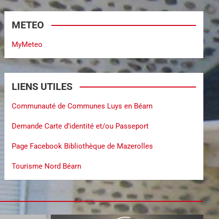
METEO
MyMeteo
LIENS UTILES
Communauté de Communes Luys en Béarn
Demande Carte d’identité et/ou Passeport
Page Facebook Bibliothèque de Mazerolles
Tourisme Nord Béarn