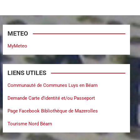
METEO
MyMeteo
LIENS UTILES
Communauté de Communes Luys en Béarn
Demande Carte d’identité et/ou Passeport
Page Facebook Bibliothèque de Mazerolles
Tourisme Nord Béarn