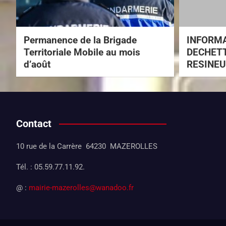
Permanence de la Brigade
INFORM
Territoriale Mobile au mois
DECHETT
d’août
RESINEU
Contact
10 rue de la Carrère 64230 MAZEROLLES
Tél. : 05.59.77.11.92.
@ :
mairie-mazerolles@wanadoo.fr