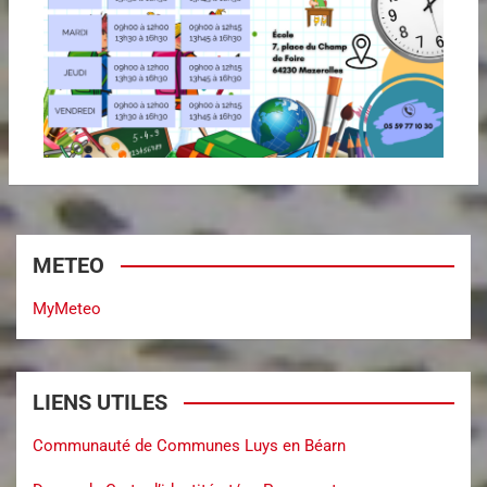
METEO
MyMeteo
LIENS UTILES
Communauté de Communes Luys en Béarn