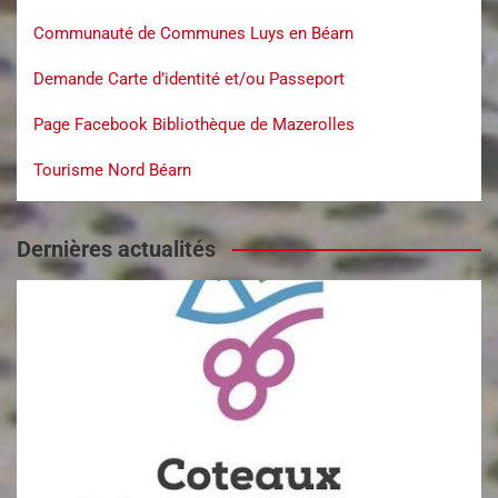
Communauté de Communes Luys en Béarn
Demande Carte d’identité et/ou Passeport
Page Facebook Bibliothèque de Mazerolles
Tourisme Nord Béarn
Dernières actualités