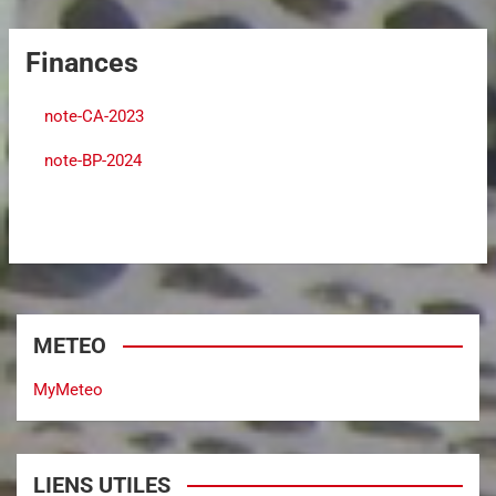
Finances
note-CA-2023
note-BP-2024
METEO
MyMeteo
LIENS UTILES