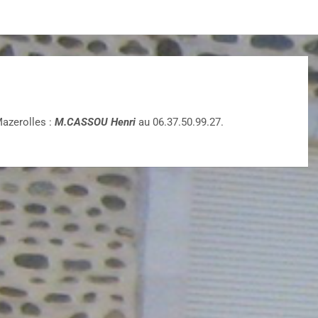
azerolles :
M.CASSOU Henri
au 06.37.50.99.27.