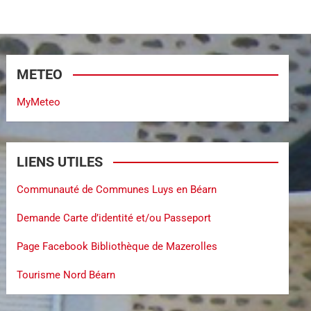
METEO
MyMeteo
LIENS UTILES
Communauté de Communes Luys en Béarn
Demande Carte d’identité et/ou Passeport
Page Facebook Bibliothèque de Mazerolles
Tourisme Nord Béarn