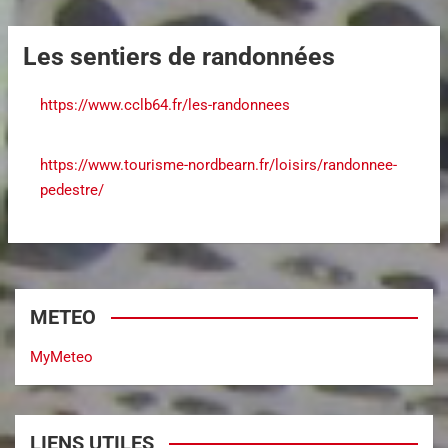
Les sentiers de randonnées
https://www.cclb64.fr/les-randonnees
https://www.tourisme-nordbearn.fr/loisirs/randonnee-
pedestre/
METEO
MyMeteo
LIENS UTILES