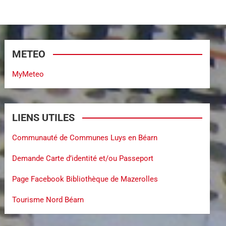
METEO
MyMeteo
LIENS UTILES
Communauté de Communes Luys en Béarn
Demande Carte d’identité et/ou Passeport
Page Facebook Bibliothèque de Mazerolles
Tourisme Nord Béarn