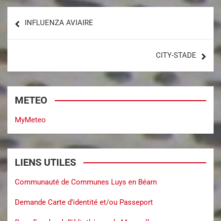
INFLUENZA AVIAIRE
CITY-STADE
METEO
MyMeteo
LIENS UTILES
Communauté de Communes Luys en Béarn
Demande Carte d’identité et/ou Passeport