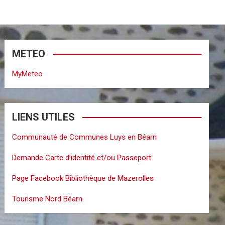
METEO
MyMeteo
LIENS UTILES
Communauté de Communes Luys en Béarn
Demande Carte d’identité et/ou Passeport
Page Facebook Bibliothèque de Mazerolles
Tourisme Nord Béarn