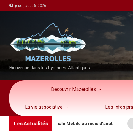
S
jeudi, août 6, 2026
k
i
p
t
o
c
o
n
Bienvenue dans les Pyrénées-Atlantiques
t
e
n
Découvrir Mazerolles
t
La vie associative
Les Infos pra
Les Actualités
 la Brigade Territoriale Mobile au mois d’août
I