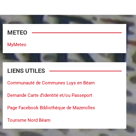
METEO
MyMeteo
LIENS UTILES
Communauté de Communes Luys en Béarn
Demande Carte d’identité et/ou Passeport
Page Facebook Bibliothèque de Mazerolles
Tourisme Nord Béarn