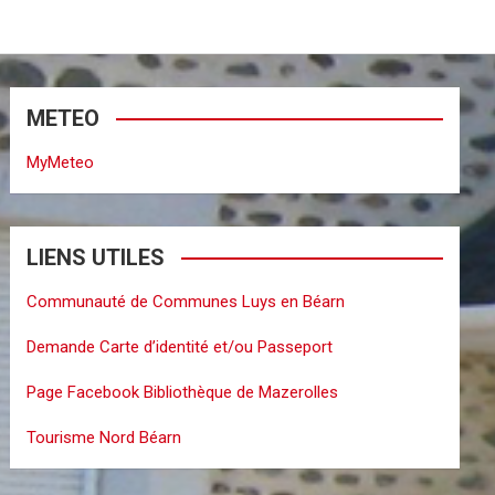
METEO
MyMeteo
LIENS UTILES
Communauté de Communes Luys en Béarn
Demande Carte d’identité et/ou Passeport
Page Facebook Bibliothèque de Mazerolles
Tourisme Nord Béarn