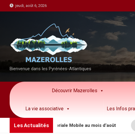
S
jeudi, août 6, 2026
k
i
p
t
o
c
o
n
Bienvenue dans les Pyrénées-Atlantiques
t
e
n
Découvrir Mazerolles
t
La vie associative
Les Infos pra
Les Actualités
 la Brigade Territoriale Mobile au mois d’août
I