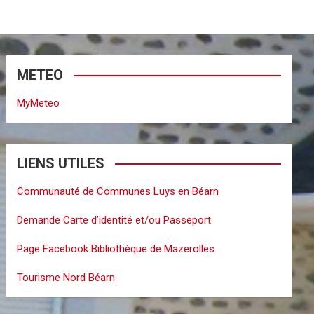
METEO
MyMeteo
LIENS UTILES
Communauté de Communes Luys en Béarn
Demande Carte d’identité et/ou Passeport
Page Facebook Bibliothèque de Mazerolles
Tourisme Nord Béarn