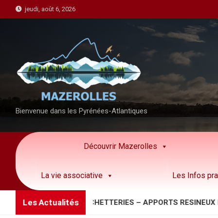
S
jeudi, août 6, 2026
k
i
p
t
o
c
o
n
Bienvenue dans les Pyrénées-Atlantiques
t
e
n
Découvrir Mazerolles
t
La vie associative
Les Infos pra
Les Actualités
N IMPORTANTE DECHETTERIES – APPORTS RESINEUX INFEC