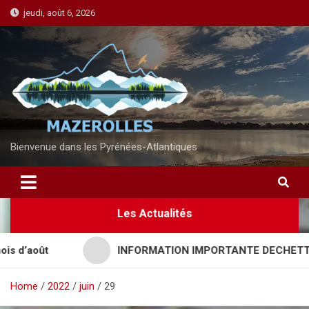
S
jeudi, août 6, 2026
k
i
p
t
o
c
o
n
Bienvenue dans les Pyrénées-Atlantiques
t
e
n
Les Actualités
t
’août
INFORMATION IMPORTANTE DECHETTERIES
Home
2022
juin
29