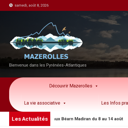
S
samedi, août 8, 2026
k
i
p
t
o
c
o
n
Bienvenue dans les Pyrénées-Atlantiques
t
e
n
Découvrir Mazerolles
t
La vie associative
Les Infos pra
Les Actualités
 des animations côteaux Béarn Madiran du 8 au 14 août