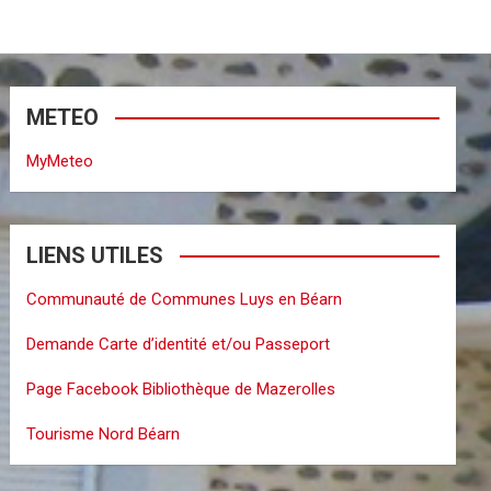
METEO
MyMeteo
LIENS UTILES
Communauté de Communes Luys en Béarn
Demande Carte d’identité et/ou Passeport
Page Facebook Bibliothèque de Mazerolles
Tourisme Nord Béarn