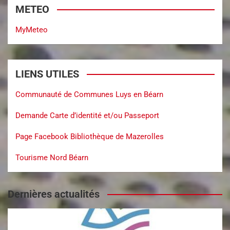
METEO
MyMeteo
LIENS UTILES
Communauté de Communes Luys en Béarn
Demande Carte d’identité et/ou Passeport
Page Facebook Bibliothèque de Mazerolles
Tourisme Nord Béarn
Dernières actualités