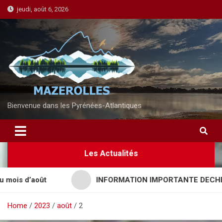
S
jeudi, août 6, 2026
k
i
p
t
o
c
o
n
Bienvenue dans les Pyrénées-Atlantiques
t
e
n
Les Actualités
t
is d’août
INFORMATION IMPORTANTE DECHETTER
Home
2023
août
2