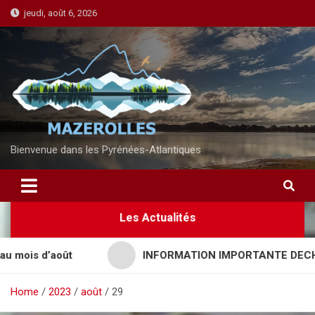
S
jeudi, août 6, 2026
k
i
p
t
o
c
o
n
Bienvenue dans les Pyrénées-Atlantiques
t
e
n
Les Actualités
t
ois d’août
INFORMATION IMPORTANTE DECHETTE
Home
2023
août
29