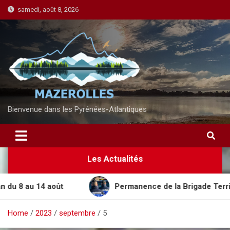
S
samedi, août 8, 2026
k
i
p
t
o
c
o
n
Bienvenue dans les Pyrénées-Atlantiques
t
e
n
Les Actualités
t
8 au 14 août
Permanence de la Brigade Territorial
Home
2023
septembre
5