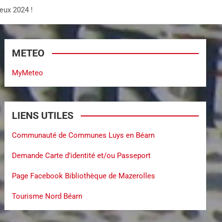
œux 2024 !
METEO
MyMeteo
LIENS UTILES
Communauté de Communes Luys en Béarn
Demande Carte d’identité et/ou Passeport
Page Facebook Bibliothèque de Mazerolles
Tourisme Nord Béarn