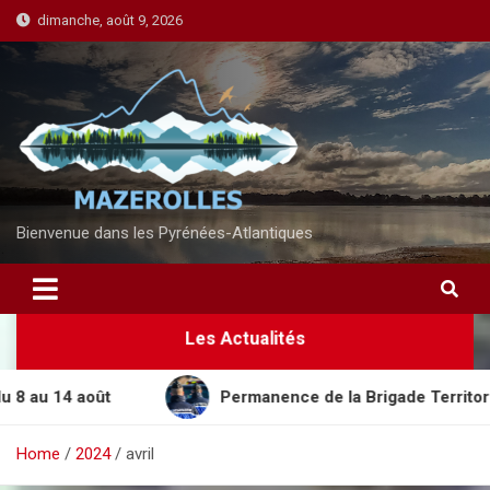
S
dimanche, août 9, 2026
k
i
p
t
o
c
o
n
Bienvenue dans les Pyrénées-Atlantiques
t
e
n
Les Actualités
t
14 août
Permanence de la Brigade Territoriale Mo
Home
2024
avril