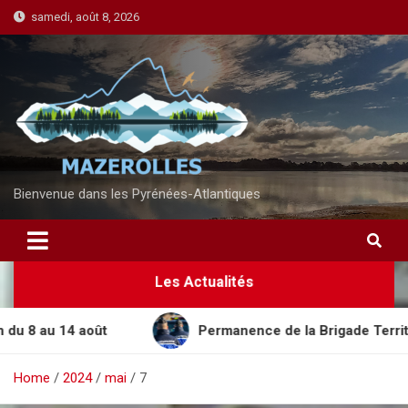
S
samedi, août 8, 2026
k
i
p
t
o
c
o
n
Bienvenue dans les Pyrénées-Atlantiques
t
e
n
Les Actualités
t
8 au 14 août
Permanence de la Brigade Territorial
Home
2024
mai
7