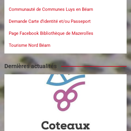
Communauté de Communes Luys en Béarn
Demande Carte d’identité et/ou Passeport
Page Facebook Bibliothèque de Mazerolles
Tourisme Nord Béarn
Dernières actualités