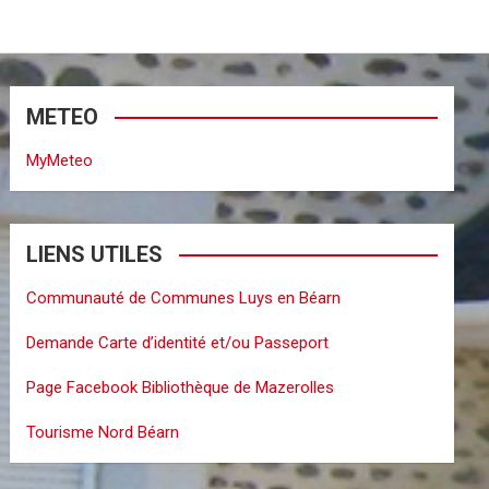
METEO
MyMeteo
LIENS UTILES
Communauté de Communes Luys en Béarn
Demande Carte d’identité et/ou Passeport
Page Facebook Bibliothèque de Mazerolles
Tourisme Nord Béarn