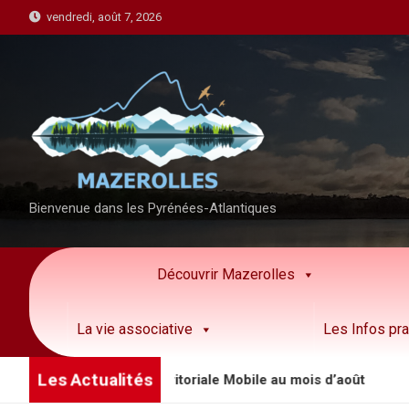
S
vendredi, août 7, 2026
k
i
p
t
o
c
o
n
Bienvenue dans les Pyrénées-Atlantiques
t
e
n
Découvrir Mazerolles
t
La vie associative
Les Infos pra
Les Actualités
de la Brigade Territoriale Mobile au mois d’août