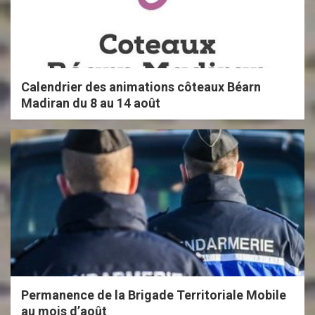
a
t
i
o
Calendrier des animations côteaux Béarn
n
Madiran du 8 au 14 août
s
Permanence de la Brigade Territoriale Mobile
au mois d’août