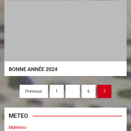
BONNE ANNÉE 2024
P
Previous
1
…
6
7
a
g
METEO
i
n
MyMeteo