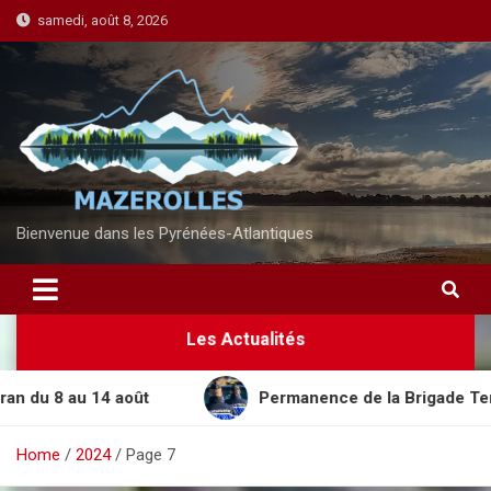
S
samedi, août 8, 2026
k
i
p
t
o
c
o
n
Bienvenue dans les Pyrénées-Atlantiques
t
e
n
Les Actualités
t
8 au 14 août
Permanence de la Brigade Territorial
Home
2024
Page 7