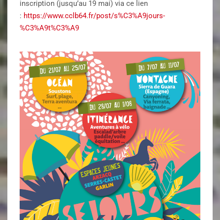
inscription (jusqu’au 19 mai) via ce lien
:
https://www.cclb64.fr/post/s%C3%A9jours-
%C3%A9t%C3%A9