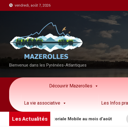
S
vendredi, août 7, 2026
k
i
p
t
o
c
o
n
Bienvenue dans les Pyrénées-Atlantiques
t
e
n
Découvrir Mazerolles
t
La vie associative
Les Infos pra
Les Actualités
e la Brigade Territoriale Mobile au mois d’août