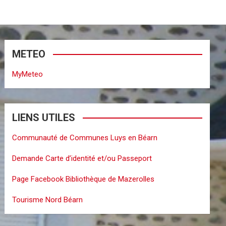
METEO
MyMeteo
LIENS UTILES
Communauté de Communes Luys en Béarn
Demande Carte d’identité et/ou Passeport
Page Facebook Bibliothèque de Mazerolles
Tourisme Nord Béarn