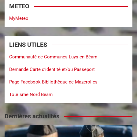
METEO
MyMeteo
LIENS UTILES
Communauté de Communes Luys en Béarn
Demande Carte d’identité et/ou Passeport
Page Facebook Bibliothèque de Mazerolles
Tourisme Nord Béarn
Dernières actualités