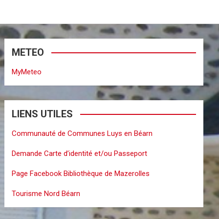
METEO
MyMeteo
LIENS UTILES
Communauté de Communes Luys en Béarn
Demande Carte d’identité et/ou Passeport
Page Facebook Bibliothèque de Mazerolles
Tourisme Nord Béarn