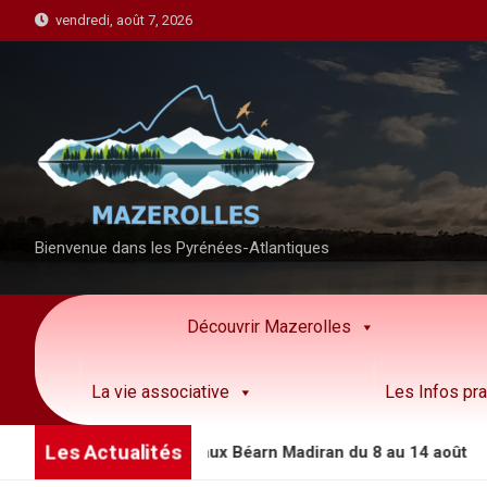
S
vendredi, août 7, 2026
k
i
p
t
o
c
o
n
Bienvenue dans les Pyrénées-Atlantiques
t
e
n
Découvrir Mazerolles
t
La vie associative
Les Infos pra
Les Actualités
des animations côteaux Béarn Madiran du 8 au 14 août