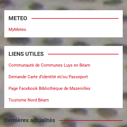
METEO
MyMeteo
LIENS UTILES
Communauté de Communes Luys en Béarn
Demande Carte d’identité et/ou Passeport
Page Facebook Bibliothèque de Mazerolles
Tourisme Nord Béarn
Dernières actualités