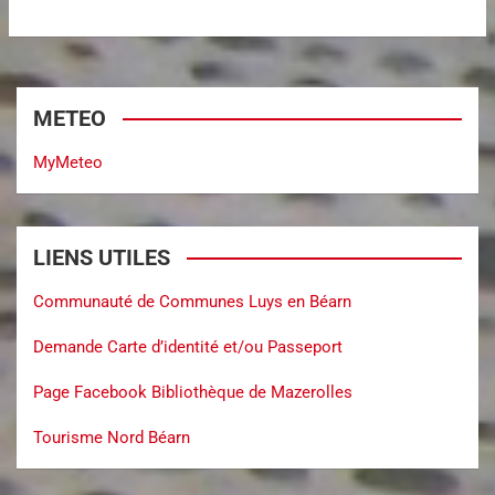
METEO
MyMeteo
LIENS UTILES
Communauté de Communes Luys en Béarn
Demande Carte d’identité et/ou Passeport
Page Facebook Bibliothèque de Mazerolles
Tourisme Nord Béarn