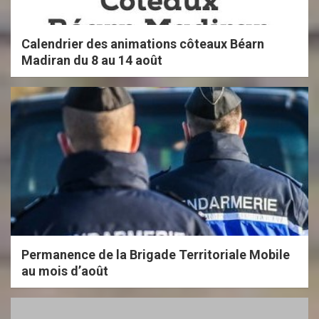
i
o
Calendrier des animations côteaux Béarn
n
Madiran du 8 au 14 août
s
Permanence de la Brigade Territoriale Mobile
au mois d’août