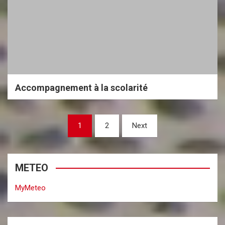
Accompagnement à la scolarité
P
1
2
Next
a
g
METEO
i
n
MyMeteo
a
t