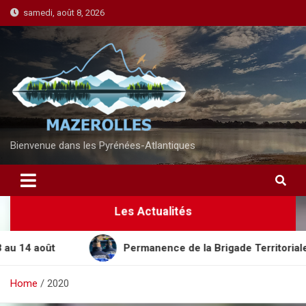
S
samedi, août 8, 2026
k
i
p
t
o
c
o
n
Bienvenue dans les Pyrénées-Atlantiques
t
e
n
Les Actualités
t
oût
Permanence de la Brigade Territoriale Mobile 
Home
2020