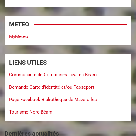
METEO
MyMeteo
LIENS UTILES
Communauté de Communes Luys en Béarn
Demande Carte d’identité et/ou Passeport
Page Facebook Bibliothèque de Mazerolles
Tourisme Nord Béarn
Dernières actualités