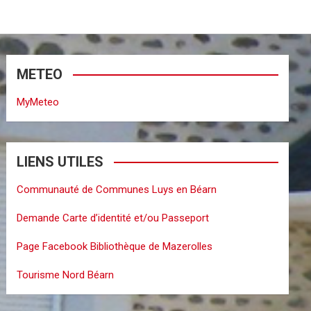
METEO
MyMeteo
LIENS UTILES
Communauté de Communes Luys en Béarn
Demande Carte d’identité et/ou Passeport
Page Facebook Bibliothèque de Mazerolles
Tourisme Nord Béarn