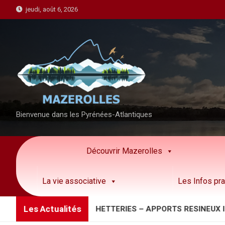
S
jeudi, août 6, 2026
k
i
p
t
o
c
o
n
Bienvenue dans les Pyrénées-Atlantiques
t
e
n
Découvrir Mazerolles
t
La vie associative
Les Infos pra
Les Actualités
N IMPORTANTE DECHETTERIES – APPORTS RESINEUX INFEC