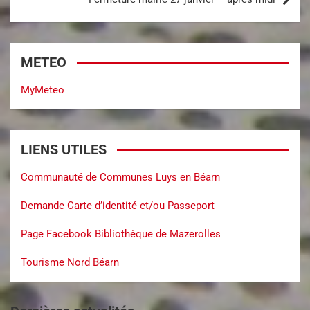
METEO
MyMeteo
LIENS UTILES
Communauté de Communes Luys en Béarn
Demande Carte d’identité et/ou Passeport
Page Facebook Bibliothèque de Mazerolles
Tourisme Nord Béarn