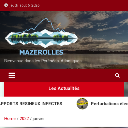
S
jeudi, août 6, 2026
k
i
p
t
o
c
o
n
Bienvenue dans les Pyrénées-Atlantiques
t
e
n
Les Actualités
t
 RESINEUX INFECTES
Perturbations électriques 
Home
2022
janvier