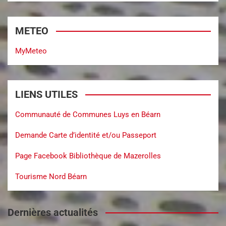
METEO
MyMeteo
LIENS UTILES
Communauté de Communes Luys en Béarn
Demande Carte d’identité et/ou Passeport
Page Facebook Bibliothèque de Mazerolles
Tourisme Nord Béarn
Dernières actualités