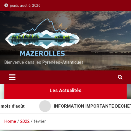
S
jeudi, août 6, 2026
k
i
p
t
o
c
o
n
Bienvenue dans les Pyrénées-Atlantiques
t
e
n
Les Actualités
t
d’août
INFORMATION IMPORTANTE DECHETTERIE
Home
2022
février