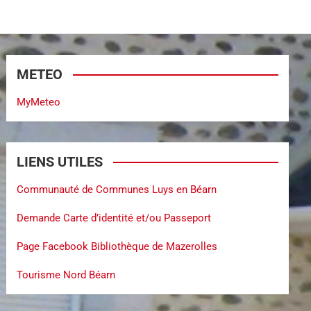
METEO
MyMeteo
LIENS UTILES
Communauté de Communes Luys en Béarn
Demande Carte d’identité et/ou Passeport
Page Facebook Bibliothèque de Mazerolles
Tourisme Nord Béarn