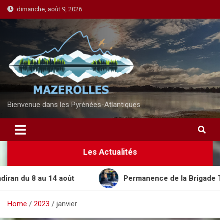
S
dimanche, août 9, 2026
k
i
p
t
o
c
o
n
Bienvenue dans les Pyrénées-Atlantiques
t
e
n
Les Actualités
t
du 8 au 14 août
Permanence de la Brigade Territo
Home
2023
janvier