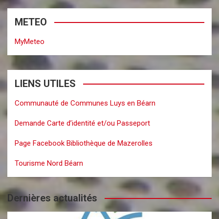
METEO
MyMeteo
LIENS UTILES
Communauté de Communes Luys en Béarn
Demande Carte d’identité et/ou Passeport
Page Facebook Bibliothèque de Mazerolles
Tourisme Nord Béarn
Dernières actualités