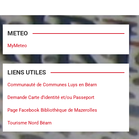
METEO
MyMeteo
LIENS UTILES
Communauté de Communes Luys en Béarn
Demande Carte d’identité et/ou Passeport
Page Facebook Bibliothèque de Mazerolles
Tourisme Nord Béarn