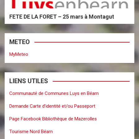
FETE DE LA FORET – 25 mars à Montagut
METEO
MyMeteo
LIENS UTILES
Communauté de Communes Luys en Béarn
Demande Carte d’identité et/ou Passeport
Page Facebook Bibliothèque de Mazerolles
Tourisme Nord Béarn