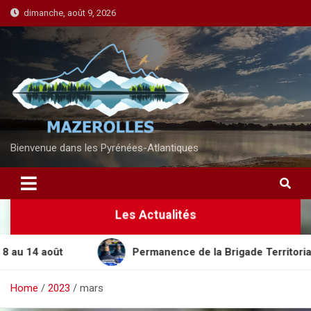
S
dimanche, août 9, 2026
k
i
p
t
o
c
o
n
Bienvenue dans les Pyrénées-Atlantiques
t
e
n
Les Actualités
t
 août
Permanence de la Brigade Territoriale Mobi
Home
2023
mars