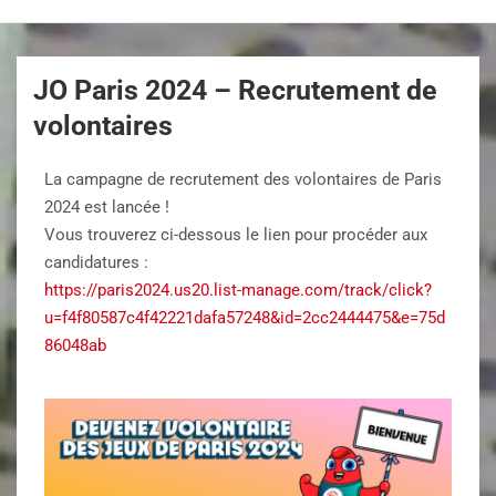
JO Paris 2024 – Recrutement de
volontaires
La campagne de recrutement des volontaires de Paris
2024 est lancée !
Vous trouverez ci-dessous le lien pour procéder aux
candidatures :
https://paris2024.us20.list-manage.com/track/click?
u=f4f80587c4f42221dafa57248&id=2cc2444475&e=75d
86048ab