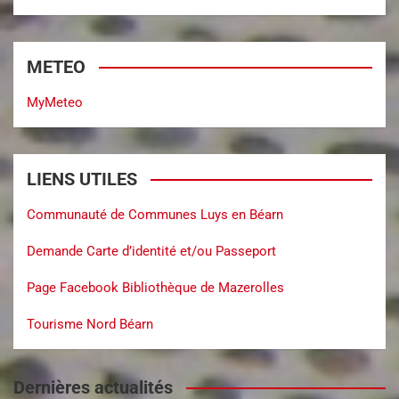
METEO
MyMeteo
LIENS UTILES
Communauté de Communes Luys en Béarn
Demande Carte d’identité et/ou Passeport
Page Facebook Bibliothèque de Mazerolles
Tourisme Nord Béarn
Dernières actualités