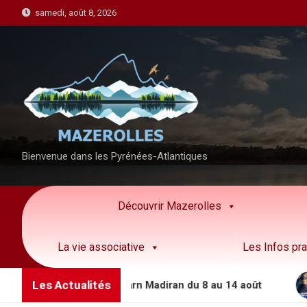
S
samedi, août 8, 2026
k
i
p
t
o
c
o
n
Bienvenue dans les Pyrénées-Atlantiques
t
e
n
Découvrir Mazerolles
t
La vie associative
Les Infos pra
Les Actualités
ations côteaux Béarn Madiran du 8 au 14 août
Per