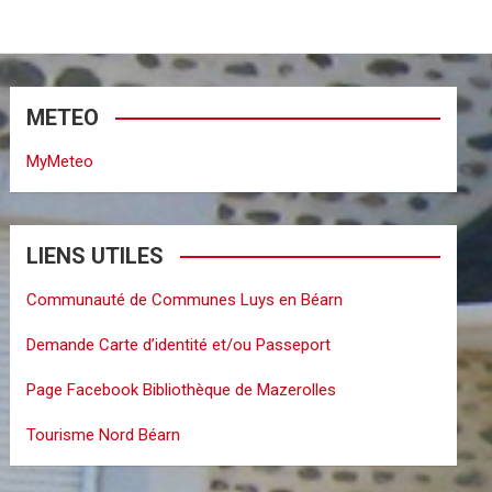
METEO
MyMeteo
LIENS UTILES
Communauté de Communes Luys en Béarn
Demande Carte d’identité et/ou Passeport
Page Facebook Bibliothèque de Mazerolles
Tourisme Nord Béarn