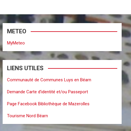
METEO
MyMeteo
LIENS UTILES
Communauté de Communes Luys en Béarn
Demande Carte d’identité et/ou Passeport
Page Facebook Bibliothèque de Mazerolles
Tourisme Nord Béarn