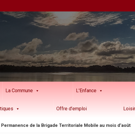
La Commune
L'Enfance
tiques
Offre d’emploi
Loisi
e de la Brigade Territoriale Mobile au mois d’août