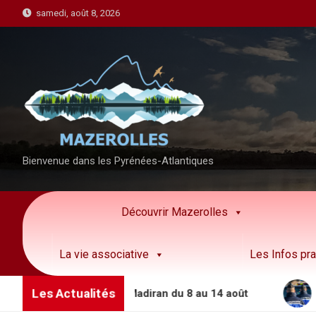
S
samedi, août 8, 2026
k
i
p
t
o
c
o
n
Bienvenue dans les Pyrénées-Atlantiques
t
e
n
Découvrir Mazerolles
t
La vie associative
Les Infos pra
Les Actualités
 côteaux Béarn Madiran du 8 au 14 août
Permanenc