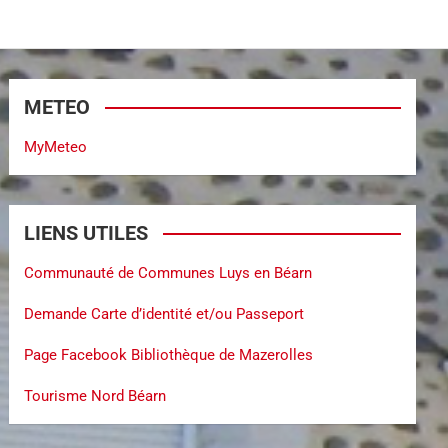
METEO
MyMeteo
LIENS UTILES
Communauté de Communes Luys en Béarn
Demande Carte d’identité et/ou Passeport
Page Facebook Bibliothèque de Mazerolles
Tourisme Nord Béarn