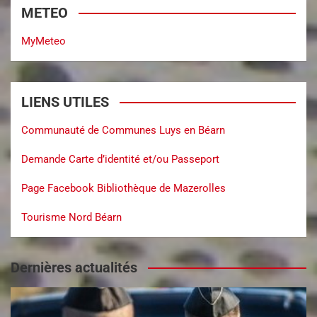
METEO
MyMeteo
LIENS UTILES
Communauté de Communes Luys en Béarn
Demande Carte d’identité et/ou Passeport
Page Facebook Bibliothèque de Mazerolles
Tourisme Nord Béarn
Dernières actualités