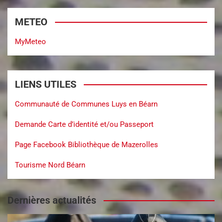
METEO
MyMeteo
LIENS UTILES
Communauté de Communes Luys en Béarn
Demande Carte d’identité et/ou Passeport
Page Facebook Bibliothèque de Mazerolles
Tourisme Nord Béarn
Dernières actualités