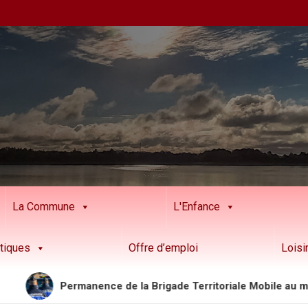
La Commune
L'Enfance
tiques
Offre d’emploi
Loisi
Permanence de la Brigade Territoriale Mobile au mois d’aoû