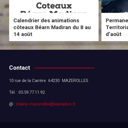
Calendrier des animations
Permanen
côteaux Béarn Madiran du 8 au
Territor
14 août
d’août
Contact
10 rue de la Carrère 64230 MAZEROLLES
Tél. : 05.59.77.11.92.
@ :
mairie-mazerolles@wanadoo.fr