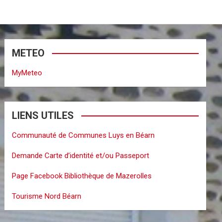
METEO
MyMeteo
LIENS UTILES
Communauté de Communes Luys en Béarn
Demande Carte d’identité et/ou Passeport
Page Facebook Bibliothèque de Mazerolles
Tourisme Nord Béarn