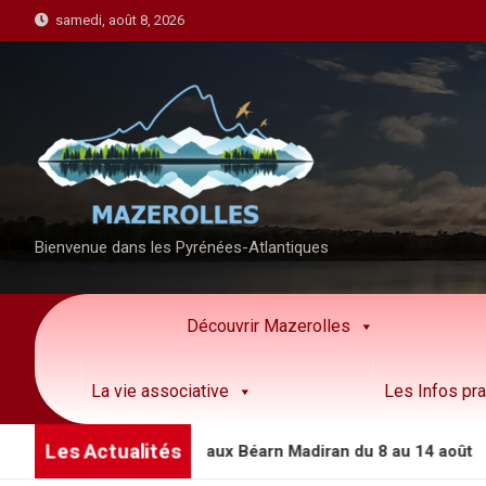
S
samedi, août 8, 2026
k
i
p
t
o
c
o
n
Bienvenue dans les Pyrénées-Atlantiques
t
e
n
Découvrir Mazerolles
t
La vie associative
Les Infos pra
Les Actualités
s animations côteaux Béarn Madiran du 8 au 14 août