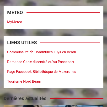
METEO
MyMeteo
LIENS UTILES
Communauté de Communes Luys en Béarn
Demande Carte d’identité et/ou Passeport
Page Facebook Bibliothèque de Mazerolles
Tourisme Nord Béarn
Dernières actualités